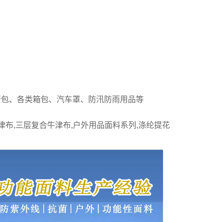
行包、各类箱包、汽车罩、防汛防雨用品等
津布,三层复合牛津布,户外用品面料系列,涤纶提花