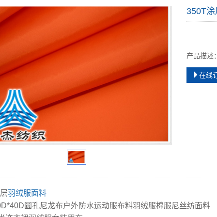
350T
产品描述
在线
涂层
羽绒服面料
T40D*40D圆孔尼龙布户外防水运动服布料羽绒服棉服尼丝纺面料