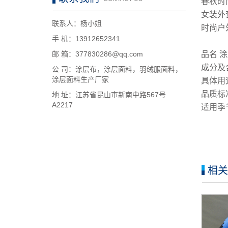
春秋时
女装外
联系人：杨小姐
时尚户
手 机：13912652341
品名 
邮 箱：377830286@qq.com
成分及含
公 司：涂层布，涂层面料，羽绒服面料，
涂层面料生产厂家
具体用途
品质标
地 址：江苏省昆山市新南中路567号
A2217
适用季
相关